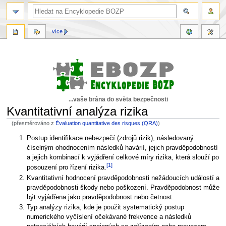
více
...vaše brána do světa bezpečnosti
Kvantitativní analýza rizika
(přesměrováno z
Évaluation quantitative des risques (QRA)
)
Skočit
Skočit
Postup identifikace nebezpečí (zdrojů rizik), následovaný
na
na
číselným ohodnocením následků havárií, jejich pravděpodobností
navigaci
vyhledávání
a jejich kombinací k vyjádření celkové míry rizika, která slouží po
[1]
posouzení pro řízení rizika.
Kvantitativní hodnocení pravděpodobnosti nežádoucích událostí a
pravděpodobnosti škody nebo poškození. Pravděpodobnost může
být vyjádřena jako pravděpodobnost nebo četnost.
Typ analýzy rizika, kde je použit systematický postup
numerického vyčíslení očekávané frekvence a následků