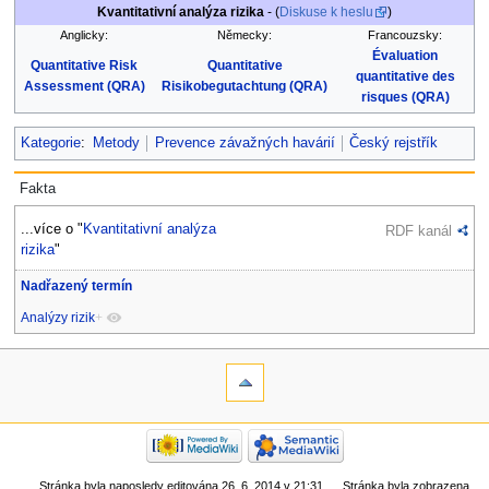
Kvantitativní analýza rizika
- (
Diskuse k heslu
)
Anglicky:
Německy:
Francouzsky:
Évaluation
Quantitative Risk
Quantitative
quantitative des
Assessment (QRA)
Risikobegutachtung (QRA)
risques (QRA)
Kategorie
:
Metody
Prevence závažných havárií
Český rejstřík
Fakta
...více o "
Kvantitativní analýza
RDF kanál
rizika
"
Nadřazený termín
Analýzy rizik
+
Stránka byla naposledy editována 26. 6. 2014 v 21:31.
Stránka byla zobrazena