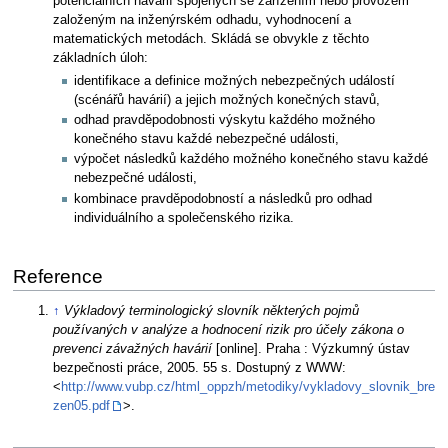
potenciálních havárií spojených se zařízením nebo provozem
založeným na inženýrském odhadu, vyhodnocení a
matematických metodách. Skládá se obvykle z těchto
základních úloh:
identifikace a definice možných nebezpečných událostí
(scénářů havárií) a jejich možných konečných stavů,
odhad pravděpodobnosti výskytu každého možného
konečného stavu každé nebezpečné události,
výpočet následků každého možného konečného stavu každé
nebezpečné události,
kombinace pravděpodobností a následků pro odhad
individuálního a společenského rizika.
Reference
↑
Výkladový terminologický slovník některých pojmů
používaných v analýze a hodnocení rizik pro účely zákona o
prevenci závažných havárií
[online]. Praha : Výzkumný ústav
bezpečnosti práce, 2005. 55 s. Dostupný z WWW:
<
http://www.vubp.cz/html_oppzh/metodiky/vykladovy_slovnik_bre
zen05.pdf
>.