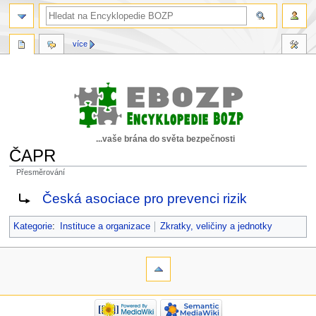
více
...vaše brána do světa bezpečnosti
ČAPR
Přesměrování
Skočit
Skočit
Přesměrování na:
Česká asociace pro prevenci rizik
na
na
navigaci
vyhledávání
Kategorie
:
Instituce a organizace
Zkratky, veličiny a jednotky