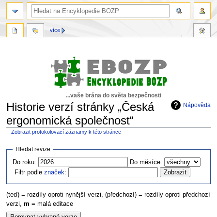
více
...vaše brána do světa bezpečnosti
Historie verzí stránky „Česká
Nápověda
ergonomická společnost“
Zobrazit protokolovací záznamy k této stránce
Skočit
Skočit
Hledat revize
na
na
Do roku:
Do měsíce:
navigaci
vyhledávání
Filtr podle
značek
:
(teď) = rozdíly oproti nynější verzi, (předchozí) = rozdíly oproti předchozí
verzi,
m
= malá editace