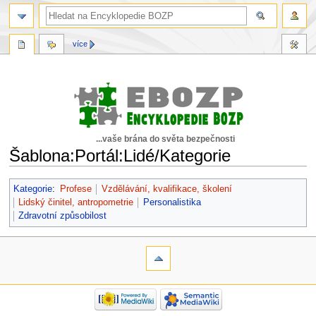
více
...vaše brána do světa bezpečnosti
Šablona:Portál:Lidé/Kategorie
Skočit
Skočit
Kategorie
:
Profese
Vzdělávání, kvalifikace, školení
na
na
Lidský činitel, antropometrie
Personalistika
navigaci
vyhledávání
Zdravotní způsobilost