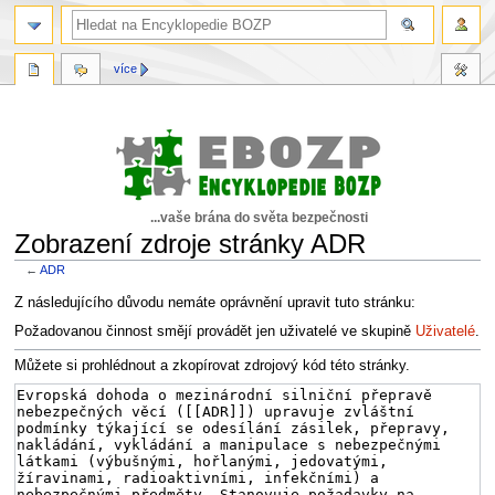
více
...vaše brána do světa bezpečnosti
Zobrazení zdroje stránky ADR
←
ADR
Skočit
Skočit
Z následujícího důvodu nemáte oprávnění upravit tuto stránku:
na
na
Požadovanou činnost smějí provádět jen uživatelé ve skupině
Uživatelé
.
navigaci
vyhledávání
Můžete si prohlédnout a zkopírovat zdrojový kód této stránky.