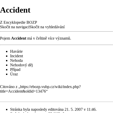
Accident
Z Encyklopedie BOZP
Skočit na navigaci
Skočit na vyhledávání
Pojem
Accident
má v češtině více významů.
Havárie
Incident
Nehoda
Nehodový děj
Případ
Úraz
Citováno z „
https://ebozp.vubp.cz/wiki/index.php?
title=Accident&oldid=13476
“
Stránka byla naposledy editována 21. 5. 2007 v 11:46.