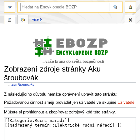
více
...vaše brána do světa bezpečnosti
Zobrazení zdroje stránky Aku
šroubovák
←
Aku šroubovák
Skočit
Skočit
Z následujícího důvodu nemáte oprávnění upravit tuto stránku:
na
na
Požadovanou činnost smějí provádět jen uživatelé ve skupině
Uživatelé
.
navigaci
vyhledávání
Můžete si prohlédnout a zkopírovat zdrojový kód této stránky.