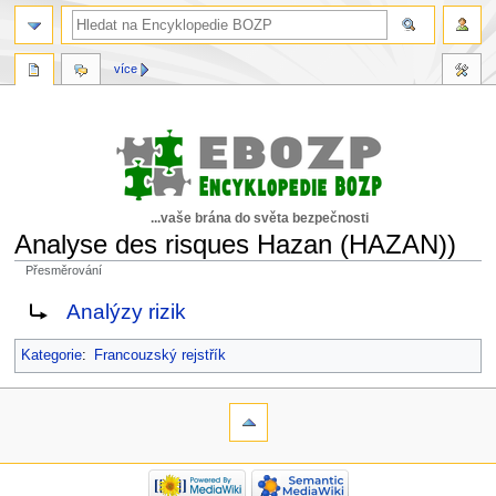
více
...vaše brána do světa bezpečnosti
Analyse des risques Hazan (HAZAN))
Přesměrování
Skočit
Skočit
Rediriger vers :
Analýzy rizik
na
na
navigaci
vyhledávání
Kategorie
:
Francouzský rejstřík