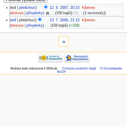
teď
předchozí
12. 6. 2007, 20:23
‎
Kjbenes
diskuse
příspěvky
‎
m
158 bajtů
0
‎
1 revision(s)
teď
předchozí
13. 7. 2006, 21:13
‎
Kjbenes
diskuse
příspěvky
‎
158 bajtů
+158
Stránka byla zobrazena 5 882krát.
Ochrana osobních údajů
O Encyklopedie
BOZP
.