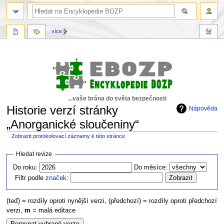
více
...vaše brána do světa bezpečnosti
Historie verzí stránky
Nápověda
„Anorganické sloučeniny“
Zobrazit protokolovací záznamy k této stránce
Skočit
Skočit
Hledat revize
na
na
Do roku:
Do měsíce:
navigaci
vyhledávání
Filtr podle
značek
:
(teď) = rozdíly oproti nynější verzi, (předchozí) = rozdíly oproti předchozí
verzi,
m
= malá editace