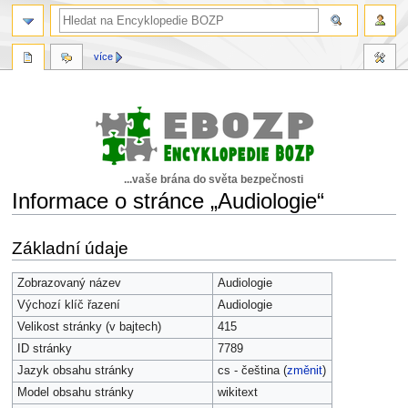
více
...vaše brána do světa bezpečnosti
Informace o stránce „Audiologie“
Skočit
Skočit
Základní údaje
na
na
navigaci
vyhledávání
Zobrazovaný název
Audiologie
Výchozí klíč řazení
Audiologie
Velikost stránky (v bajtech)
415
ID stránky
7789
Jazyk obsahu stránky
cs - čeština (
změnit
)
Model obsahu stránky
wikitext