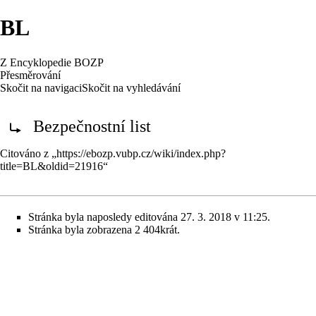
BL
Z Encyklopedie BOZP
Přesměrování
Skočit na navigaci
Skočit na vyhledávání
Přesměrování na:
Bezpečnostní list
Citováno z „
https://ebozp.vubp.cz/wiki/index.php?
title=BL&oldid=21916
“
Stránka byla naposledy editována 27. 3. 2018 v 11:25.
Stránka byla zobrazena 2 404krát.