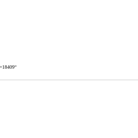
id=18409
“