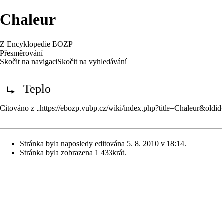
Chaleur
Z Encyklopedie BOZP
Přesměrování
Skočit na navigaci
Skočit na vyhledávání
Rediriger vers :
Teplo
Citováno z „
https://ebozp.vubp.cz/wiki/index.php?title=Chaleur&old
Stránka byla naposledy editována 5. 8. 2010 v 18:14.
Stránka byla zobrazena 1 433krát.