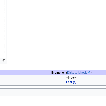
Břemeno
- (
Diskuse k heslu
)
Německy:
Last (e)