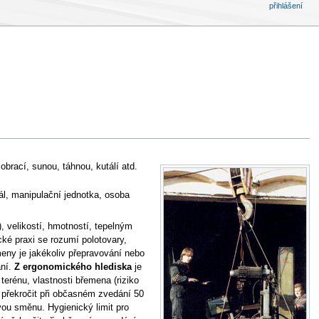
přihlášení
 obrací, sunou, táhnou, kutálí atd.
l, manipulační jednotka, osoba
 velikostí, hmotností, tepelným
ké praxi se rozumí polotovary,
eny je jakékoliv přepravování nebo
ání.
Z ergonomického hlediska
je
terénu, vlastnosti břemena (riziko
 překročit při občasném zvedání 50
ou směnu. Hygienický limit pro