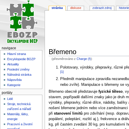
stránka
diskuse
zobrazit zdroj
historie
navigace
Břemeno
Hlavní strana
(přesměrováno z
Charge (f)
)
Encyklopedie BOZP
Aktuality
Skočit
Skočit
Polotovary, výrobky, přepravky, různé před
Poslední změny
[1]
na
na
Náhodná stránka
navigaci
vyhledávání
Předmět manipulace zpravidla nezanedbat
Nápověda
nebo zvíře). Manipulace s břemeny se v
Kategorie
Břemeno obecně představuje
fyzické těleso
, v
portály
stavem, popřípadě dalšími znaky jako je druh m
Lidé
výrobky, přepravky, různé dílce, nádoby, balík
Stroje, technická
nošení břemene jedním nebo více zaměstnanci v
zařízení a nářadí
při
stanovení limitů
pro zdvíhání (resp. dopravu
Materiály, látky,
popálení, poleptání, rozlití aj.), frekvence a
energie
Pracovní a životní
kg, při častém zvedání 30 kg, pro kumulativní
prostředí