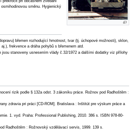
 překročit při občasném zvedání
za osmihodinovou směnu. Hygienický
 dopravu) břemen rozhodující hmotnost, tvar (tj. úchopové možnosti), sklon,
ití aj.), frekvence a dráha pohybů s břemenem atd.
en jsou stanoveny usnesením vlády č.32/1972 a dalšími dodatky viz přílohy
ocení rizik podle § 132a odst. 3 zákoníku práce. Rožnov pod Radhoštěm :
any zdravia pri práci [CD-ROM]. Bratislava : Inštitút pre výskum práce a
. 1. vyd. Praha: Professional Publishing, 2010. 386 s. ISBN 978-80-
pod Radhoštěm : Rožnovský vzdělávací servis, 1999. 139 s.