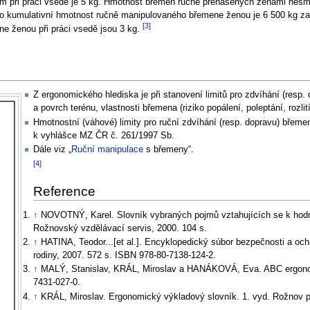
při práci vsedě je 5 kg. Hmotnost břemen ručně přenášených ženami nesmí
pro kumulativní hmotnost ručně manipulovaného břemene ženou je 6 500 kg 
[3]
e ženou při práci vsedě jsou 3 kg.
Z ergonomického hlediska je při stanovení limitů pro zdvíhání (resp.
a povrch terénu, vlastnosti břemena (riziko popálení, poleptání, rozl
Hmotnostní (váhové) limity pro ruční zdvíhání (resp. dopravu) břem
k vyhlášce MZ ČR č. 261/1997 Sb.
Dále viz „
Ruční manipulace
s břemeny“.
[4]
Reference
↑
NOVOTNÝ, Karel. Slovník vybraných pojmů vztahujících se k hodn
Rožnovský vzdělávací servis, 2000. 104 s.
↑
HATINA, Teodor...[et al.]. Encyklopedický súbor bezpečnosti a ochr
rodiny, 2007. 572 s. ISBN 978-80-7138-124-2.
↑
MALÝ, Stanislav, KRÁL, Miroslav a HANÁKOVÁ, Eva. ABC ergonomie
7431-027-0.
↑
KRÁL, Miroslav. Ergonomický výkladový slovník. 1. vyd. Rožnov 