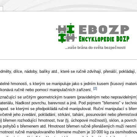
...vaše brána do světa bezpečnosti
měty, dílce, nádoby, balíky atd., které se ručně zdvihají, přenáší, pokládají,
elné hmonosti, s kterým se manipuluje jako s jedním kusem (kusový materiá
[2]
ykonává ručně nebo pomocí manipulačních zařízení.
yznačující se určitým geometrickým tvarem (pravidelným nebo nepravidelným),
ateriálu, hladkost povrchu, barevnost a jiné. Pod pojmem "břemeno" v technic
y apod. se kterými se předpokládá ručně manipulovat. Ruční manipulací s břem
četně jeho zvedání, pokládání, strkání, tahání, posunování nebo přemisťov
) břemen rozhodující hmotnost, tvar (tj. úchopové možnosti), sklon, a povrch 
 dráha pohybů s břemenem atd. Hmotnost břemen ručně přenášených muži nesmí
 hmotnost ručně manipulovaného břemene mužem je 10 000 kg za osmihodinov