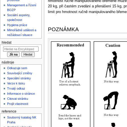
hmotnost ručně manipulovaného břemene mužem 
Management a řízení
20 kg, při častém zvedání a přenášení 15 kg, 
BOZP
limit pro hmotnost ručně manipulovaného břemen
Sociální aspekty,
společnost
Hygiena práce
POZNÁMKA
Mimořádné události a
nežádoucí situace
hledat
nástroje
Odkazuje sem
Související změny
Speciální stránky
Verze k tisku
Trvalý odkaz
Informace o stránce
Citovat stránku
Projít vlastnosti
reference
Souborný katalog NK
Praha