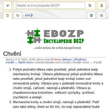
více
...vaše brána do světa bezpečnosti
Chvění
Verze z 2. 8. 2019, 14:45, kterou vytvořil
Verpa
(
diskuse
|
příspěvky
)
(
rozdíl
)
← Starší verze
| zobrazit aktuální verzi (rozdíl) | Novější verze → (rozdíl)
Skočit
Skočit
Pohyb pružného tělesa nebo prostředí, jehož jednotlivé body
na
na
mechanicky kmitají. Vibrace představují pohyb pružného tělesa
navigaci
vyhledávání
nebo prostředí, jehož jednotlivé body kmitají kolem své
rovnovážné polohy. Vibrace jsou v podstatě rovnovážné kmity a
chvění strojů, zařízení, nástrojů a předmětů. Vibrace je
charakterizována kmitočtem, velikostí výchylky, rychlostí,
zrychlením a energií.
Mechanické kmity a chvění strojů, nástrojů a předmětů. Patří
sem také otřesy, které se liší tím, že mají nepravidelné hrubé