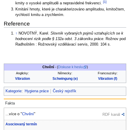
[1]
kmity o vysoké amplitudě a nepravidelné frekvenci.
Kmitání hmoty, které je charakterizováno amplitudou, kmitočtem,
rychlostí kmitu a zrychlením.
Reference
↑
NOVOTNÝ, Karel.
Slovník vybraných pojmů vztahujících se k
hodnocení rizik podle § 132a odst. 3 zákoníku práce
. Rožnov pod
Radhoštěm : Rožnovský vzdělávací servis, 2000. 104 s.
Chvění
- (
Diskuse k heslu
)
Anglicky:
Německy:
Francouzsky:
Vibration
Schwingung (e)
Vibration (f)
Kategorie
:
Hygiena práce
Český rejstřík
Fakta
...více o "
Chvění
"
RDF kanál
Asociovaný termín