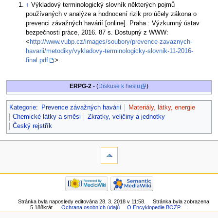
↑
Výkladový terminologický slovník některých pojmů
používaných v analýze a hodnocení rizik pro účely zákona o
prevenci závažných havárií [online]. Praha : Výzkumný ústav
bezpečnosti práce, 2016. 87 s. Dostupný z WWW:
<
http://www.vubp.cz/images/soubory/prevence-zavaznych-
havarii/metodiky/vykladovy-terminologicky-slovnik-11-2016-
final.pdf
>.
ERPG-2
- (
Diskuse k heslu
)
Kategorie
:
Prevence závažných havárií
Materiály, látky, energie
Chemické látky a směsi
Zkratky, veličiny a jednotky
Český rejstřík
Stránka byla naposledy editována 28. 3. 2018 v 11:58.
Stránka byla zobrazena
5 188krát.
Ochrana osobních údajů
O Encyklopedie BOZP
.