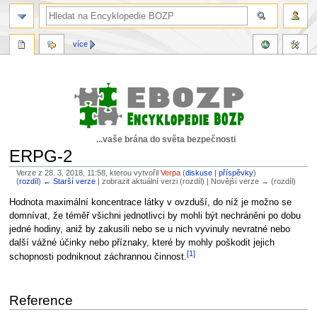
více
...vaše brána do světa bezpečnosti
ERPG-2
Verze z 28. 3. 2018, 11:58, kterou vytvořil
Verpa
(
diskuse
|
příspěvky
)
(
rozdíl
)
← Starší verze
| zobrazit aktuální verzi (rozdíl) | Novější verze → (rozdíl)
Skočit
Skočit
Hodnota maximální koncentrace látky v ovzduší, do níž je možno se
na
na
domnívat, že téměř všichni jednotlivci by mohli být nechráněni po dobu
navigaci
vyhledávání
jedné hodiny, aniž by zakusili nebo se u nich vyvinuly nevratné nebo
další vážné účinky nebo příznaky, které by mohly poškodit jejich
[1]
schopnosti podniknout záchrannou činnost.
Reference