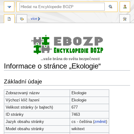
více
...vaše brána do světa bezpečnosti
Informace o stránce „Ekologie“
Skočit
Skočit
Základní údaje
na
na
navigaci
vyhledávání
Zobrazovaný název
Ekologie
Výchozí klíč řazení
Ekologie
Velikost stránky (v bajtech)
677
ID stránky
7463
Jazyk obsahu stránky
cs - čeština (
změnit
)
Model obsahu stránky
wikitext