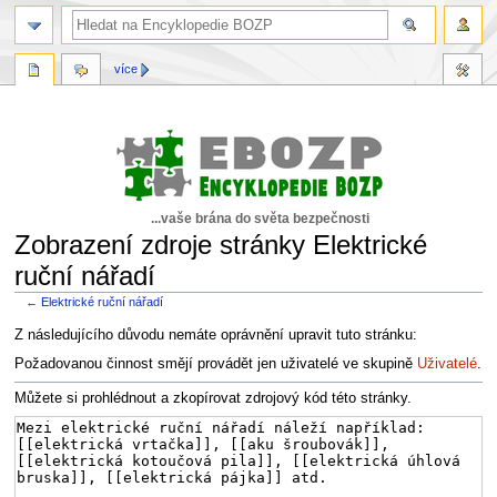
více
...vaše brána do světa bezpečnosti
Zobrazení zdroje stránky Elektrické
ruční nářadí
←
Elektrické ruční nářadí
Skočit
Skočit
Z následujícího důvodu nemáte oprávnění upravit tuto stránku:
na
na
Požadovanou činnost smějí provádět jen uživatelé ve skupině
Uživatelé
.
navigaci
vyhledávání
Můžete si prohlédnout a zkopírovat zdrojový kód této stránky.