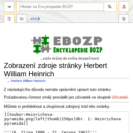
více
...vaše brána do světa bezpečnosti
Zobrazení zdroje stránky Herbert
William Heinrich
←
Herbert William Heinrich
Skočit
Skočit
Z následujícího důvodu nemáte oprávnění upravit tuto stránku:
na
na
Požadovanou činnost smějí provádět jen uživatelé ve skupině
Uživatelé
.
navigaci
vyhledávání
Můžete si prohlédnout a zkopírovat zdrojový kód této stránky.