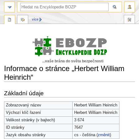
více
...vaše brána do světa bezpečnosti
Informace o stránce „Herbert William
Heinrich“
Skočit
Skočit
Základní údaje
na
na
navigaci
vyhledávání
Zobrazovaný název
Herbert William Heinrich
Výchozí klíč řazení
Herbert William Heinrich
Velikost stránky (v bajtech)
3 674
ID stránky
7647
Jazyk obsahu stránky
cs - čeština (
změnit
)