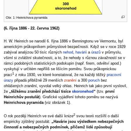
Obr. 1: Heinrichova pyramida
(6. října 1886 - 22. června 1962)
H. W. Heinrich se narodil 6. října 1886 v Benningtonu ve Vermontu, byl
americkým průkopníkem průmyslové bezpečnosti. Když se v roce 1929
zabýval analýzou 50 tisíc různých
nehod
,
havárií
a
úrazů
v průmyslu,
všiml si zvláštní skutečnosti, a to, že nehody s různou závažností se v
rámci podobných statistických podskupin (např. firem, odvětví apod.)
vyskytují v určitém nepříliš se lišícím poměru. Svou průkopnickou
1
prací
z roku 1930, ve které konstatoval, že na každý těžký
pracovní
úrazy
připadá přibližně 29 menších
zranění
a 300
poruch
bez
ohlášených zranění, vyvolal velký ohlas. Heinrich tak jako první vyslovil,
že
„těžkému zranění předchází tisíce
skoronehod
“
(tzv.
první
Heinrichův postulát
). Grafické vyjádření tohoto poměru se nazývá
Heinrichova pyramida
(viz obrázek 1).
2
O rok později Heinrich ve své další knize
svou teorii rozšířil o další
empiricky zjištěný postulát:
„Havárie jsou výsledkem nebezpečných
činností a nebezpečných podmínek, přičemž lidé způsobují