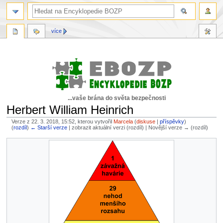
více
...vaše brána do světa bezpečnosti
Herbert William Heinrich
Verze z 22. 3. 2018, 15:52, kterou vytvořil
Marcela
(
diskuse
|
příspěvky
)
(
rozdíl
)
← Starší verze
| zobrazit aktuální verzi (rozdíl) | Novější verze → (rozdíl)
Skočit
Skočit
na
na
navigaci
vyhledávání