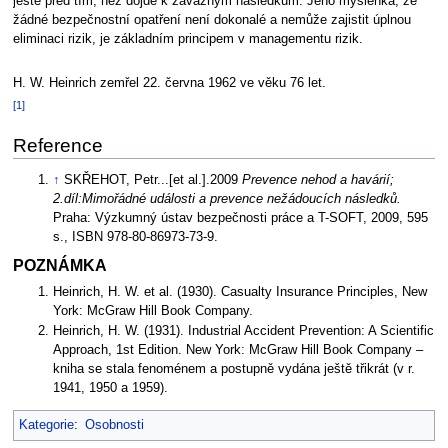
ještě před tím, než dojde k závažným následkům. Jeho myšlenka, že
žádné bezpečnostní opatření není dokonalé a nemůže zajistit úplnou
eliminaci rizik, je základním principem v managementu rizik.
H. W. Heinrich zemřel 22. června 1962 ve věku 76 let.
[1]
Reference
↑
SKŘEHOT, Petr...[et al.].2009
Prevence nehod a havárií;
2.díl:Mimořádné události a prevence nežádoucích následků.
Praha: Výzkumný ústav bezpečnosti práce a T-SOFT, 2009, 595
s., ISBN 978-80-86973-73-9.
POZNÁMKA
Heinrich, H. W. et al. (1930). Casualty Insurance Principles, New
York: McGraw Hill Book Company.
Heinrich, H. W. (1931). Industrial Accident Prevention: A Scientific
Approach, 1st Edition. New York: McGraw Hill Book Company –
kniha se stala fenoménem a postupně vydána ještě třikrát (v r.
1941, 1950 a 1959).
Kategorie
:
Osobnosti