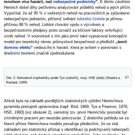
mnohem více havárií, než
nebezpečné podmínky
“.
K těmto závěrům
Heinrich došel díky pečlivému analyzování průběhů nehod a jejich příčin.
Vypočítal, že až 95 % z veškerých nehod na pracovištích je způsobeno
nebezpečným jednáním, přičemž selhání
lidského činitele
je přímou
příčinou 88 % nehod. Lidské chování spolu s výcvikem a
bezpečnostními předpisy proto označil za klíčové faktory ovlivňující
vznik nehod. V souvislosti s tím jako první také vypracoval koncepční
model pro teoretický rámec průmyslové bezpečnosti a předložil
„teorii
domino efektu
“
vedoucího k havárii, která je ovšem v porovnání s
dnešními teoriemi značně zjednodušená.
Obr. 2: Nehodové trojúhelníky podle Tye (nahoře), resp. HSE (dole) (Shadra a
Rampal, 1999)
Ačkoli byla na základě pozdějších statistických zjištění Heinrichova
pyramida postupně upravována (např. Bird, 1969; Tye a Pearson, 1976;
HSE, 1993) (viz obrázek 2), samotný tzv. první Heinrichův postulát byl
zmíněnými pracemi jen neustále potvrzován. Z dnešního pohledu se za
hlavní přínos Heinrichova modelu považuje především, že se stal
základem pro statistický přístup v identifikaci (a podchycení) nebezpečí