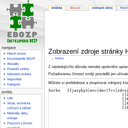
stránka
diskuse
zobrazit zdroj
histor
navigace
Zobrazení zdroje stránky 
Hlavní strana
←
Horko
Encyklopedie BOZP
Aktuality
Skočit
Skočit
Z následujícího důvodu nemáte oprávnění upravi
Poslední změny
na
na
Požadovanou činnost smějí provádět jen uživat
Náhodná stránka
navigaci
vyhledávání
Nápověda
Můžete si prohlédnout a zkopírovat zdrojový kód
Kategorie
portály
Lidé
Stroje, technická
zařízení a nářadí
Materiály, látky,
energie
Pracovní a životní
prostředí