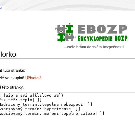
ie
...vaše brána do světa bezpečnosti
Horko
t tuto stránku:
elé ve skupině
Uživatelé
.
 této stránky.