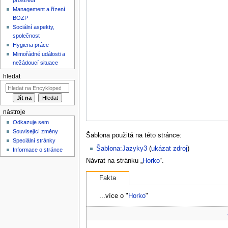
Management a řízení
BOZP
Sociální aspekty,
společnost
Hygiena práce
Mimořádné události a
nežádoucí situace
hledat
nástroje
Odkazuje sem
Související změny
Šablona použitá na této stránce:
Speciální stránky
Šablona:Jazyky3
(
ukázat zdroj
)
Informace o stránce
Návrat na stránku „
Horko
“.
Fakta
...více o "
Horko
"