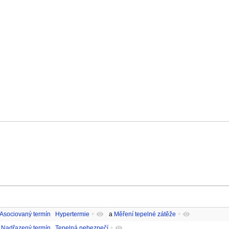
Asociovaný termín
Hypertermie
+
a
Měření tepelné zátěže
+
Nadřazený termín
Tepelná nebezpečí
+