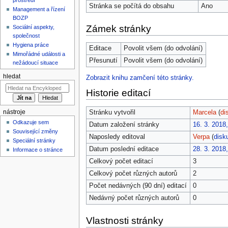
Stránka se počítá do obsahu
Ano
Management a řízení
BOZP
Zámek stránky
Sociální aspekty,
společnost
Hygiena práce
Editace
Povolit všem (do odvolání)
Mimořádné události a
Přesunutí
Povolit všem (do odvolání)
nežádoucí situace
hledat
Zobrazit knihu zamčení této stránky.
Historie editací
Stránku vytvořil
Marcela
(
di
nástroje
Odkazuje sem
Datum založení stránky
16. 3. 2018
Související změny
Naposledy editoval
Verpa
(
disk
Speciální stránky
Datum poslední editace
28. 3. 2018
Informace o stránce
Celkový počet editací
3
Celkový počet různých autorů
2
Počet nedávných (90 dní) editací
0
Nedávný počet různých autorů
0
Vlastnosti stránky