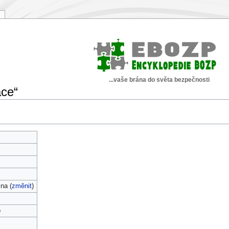
...vaše brána do světa bezpečnosti
ace“
ina (
změnit
)
o