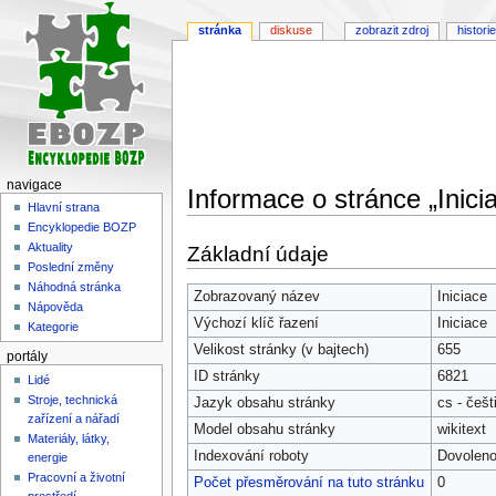
stránka
diskuse
zobrazit zdroj
historie
navigace
Informace o stránce „Inici
Hlavní strana
Encyklopedie BOZP
Skočit
Skočit
Aktuality
Základní údaje
na
na
Poslední změny
navigaci
vyhledávání
Náhodná stránka
Zobrazovaný název
Iniciace
Nápověda
Výchozí klíč řazení
Iniciace
Kategorie
Velikost stránky (v bajtech)
655
portály
ID stránky
6821
Lidé
Stroje, technická
Jazyk obsahu stránky
cs - češt
zařízení a nářadí
Model obsahu stránky
wikitext
Materiály, látky,
Indexování roboty
Dovolen
energie
Pracovní a životní
Počet přesměrování na tuto stránku
0
prostředí