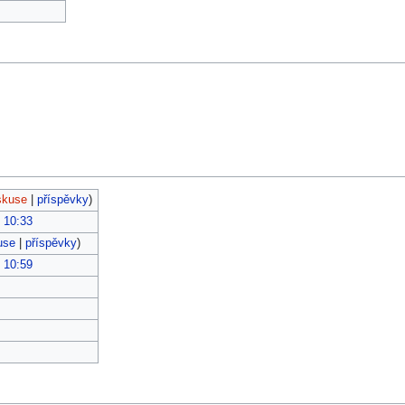
skuse
|
příspěvky
)
, 10:33
use
|
příspěvky
)
, 10:59