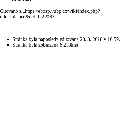
Citováno z „
https://ebozp.vubp.cz/wiki/index.php?
title=Iniciace&oldid=22067
“
Stránka byla naposledy editována 28. 3. 2018 v 10:59.
Stránka byla zobrazena 6 218krát.