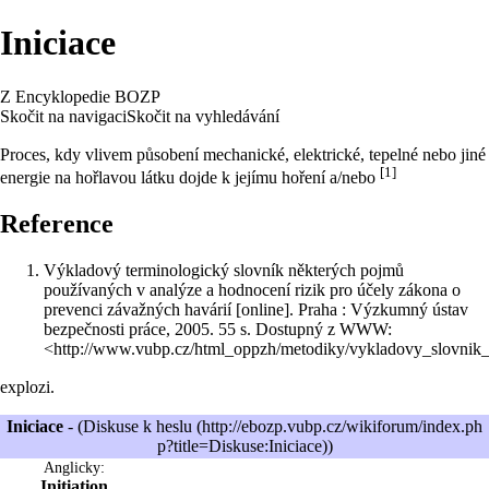
Iniciace
Z Encyklopedie BOZP
Skočit na navigaci
Skočit na vyhledávání
Proces, kdy vlivem působení mechanické, elektrické, tepelné nebo jiné
[1]
energie
na hořlavou látku dojde k jejímu hoření a/nebo
Reference
Výkladový terminologický slovník některých pojmů
používaných v analýze a hodnocení rizik pro účely zákona o
prevenci závažných havárií [online]. Praha : Výzkumný ústav
bezpečnosti práce, 2005. 55 s. Dostupný z WWW:
<
http://www.vubp.cz/html_oppzh/metodiky/vykladovy_slovnik_
explozi.
Iniciace
- (
Diskuse k heslu
)
Anglicky:
Initiation