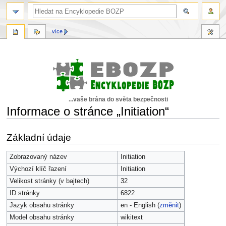
více
...vaše brána do světa bezpečnosti
Informace o stránce „Initiation“
Skočit
Skočit
Základní údaje
na
na
navigaci
vyhledávání
Zobrazovaný název
Initiation
Výchozí klíč řazení
Initiation
Velikost stránky (v bajtech)
32
ID stránky
6822
Jazyk obsahu stránky
en - English (
změnit
)
Model obsahu stránky
wikitext