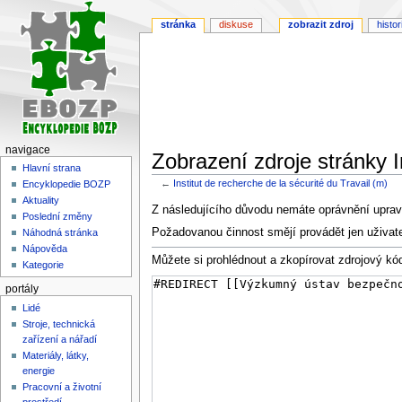
stránka
diskuse
zobrazit zdroj
histor
navigace
Zobrazení zdroje stránky In
Hlavní strana
←
Institut de recherche de la sécurité du Travail (m)
Encyklopedie BOZP
Aktuality
Skočit
Skočit
Z následujícího důvodu nemáte oprávnění upravi
Poslední změny
na
na
Požadovanou činnost smějí provádět jen uživat
Náhodná stránka
navigaci
vyhledávání
Nápověda
Můžete si prohlédnout a zkopírovat zdrojový kód
Kategorie
portály
Lidé
Stroje, technická
zařízení a nářadí
Materiály, látky,
energie
Pracovní a životní
prostředí