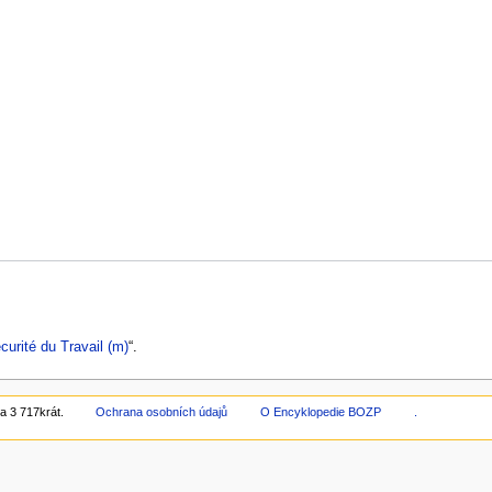
curité du Travail (m)
“.
a 3 717krát.
Ochrana osobních údajů
O Encyklopedie BOZP
.