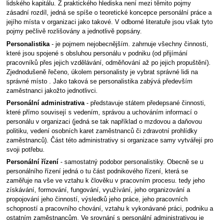
lidského kapitálu. Z praktického hlediska není mezi těmito pojmy
zásadní rozdíl, jedná se spíše o teoretické koncepce personální práce a
jejího místa v organizaci jako takové. V odborné literatuře jsou však tyto
pojmy pečlivě rozlišovány a jednotlivě popsány.
Personalistika
- je pojmem nejobecnějším. zahrnuje všechny činnosti,
které jsou spojené s obsluhou personálu v podniku (od přijímání
pracovníků přes jejich vzdělávání, odměňování až po jejich propuštění).
Zjednodušeně řečeno, úkolem personalisty je vybrat správné lidi na
správné místo . Jako taková se personalistika zabývá především
zaměstnanci jakožto jednotlivci.
Personální administrativa
- představuje státem předepsané činnosti,
které přímo souvisejí s vedením, správou a uchováním informací o
personálu v organizaci (jedná se tak například o mzdovou a daňovou
politiku, vedení osobních karet zaměstnanců či zdravotní prohlídky
zaměstnanců). Část této administrativy si organizace samy vytvářejí pro
svoji potřebu.
Personální řízení
- samostatný podobor personalistiky. Obecně se u
personálního řízení jedná o tu část podnikového řízení, která se
zaměřuje na vše ve vztahu k člověku v pracovním procesu. tedy jeho
získávání, formování, fungování, využívání, jeho organizování a
propojování jeho činností, výsledků jeho práce, jeho pracovních
schopností a pracovního chování, vztahu k vykonávané práci, podniku a
ostatním zaměstnancům. Ve srovnání s personální administrativou je