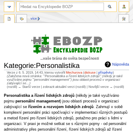
více
...vaše brána do světa bezpečnosti
Kategorie:Personalistika
Nápověda
Verze z 6. 5. 2019, 14:43, kterou vytvořil
Mechurova
(
diskuse
|
příspěvky
)
(Založena nová stránka: '''Personalistika a řízení lidských zdrojů''' (někdy je také
využíváno pojmu '''personální management''') jsou oblasti procesů v organizaci
zabývající se…)
(rozdíl) ← Starší verze | zobrazit aktuální verzi (rozdíl) | Novější verze → (rozdíl)
Skočit
Skočit
Personalistika a řízení lidských zdrojů
(někdy je také využíváno
na
na
pojmu
personální management
) jsou oblasti procesů v organizaci
navigaci
vyhledávání
zabývající se
řízením a rozvojem lidských zdrojů
. Zahrnují v sobě
komplexní personální práci spočívající v implementaci různých postupů
a metod řízení pro řízení lidských zdrojů, potažmo pro práci s lidmi v
organizaci. V praxi je možné setkat se s různými pojmy - od personální
administrativy přes personální řízení, řízení lidských zdrojů až řízení