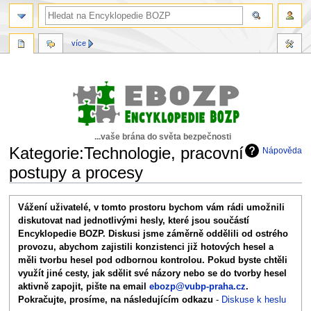
více
...vaše brána do světa bezpečnosti
Kategorie:Technologie, pracovní
Nápověda
postupy a procesy
Skočit
Skočit
Vážení uživatelé, v tomto prostoru bychom vám rádi umožnili
na
na
diskutovat nad jednotlivými hesly, které jsou součástí
navigaci
vyhledávání
Encyklopedie BOZP. Diskusi jsme záměrně oddělili od ostrého
provozu, abychom zajistili konzistenci již hotových hesel a
měli tvorbu hesel pod odbornou kontrolou. Pokud byste chtěli
využít jiné cesty, jak sdělit své názory nebo se do tvorby hesel
aktivně zapojit, pište na email
ebozp@vubp-praha.cz
.
Pokračujte, prosíme, na následujícím odkazu
-
Diskuse k heslu