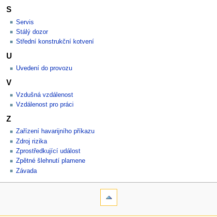
S
Servis
Stálý dozor
Střední konstrukční kotvení
U
Uvedení do provozu
V
Vzdušná vzdálenost
Vzdálenost pro práci
Z
Zařízení havarijního příkazu
Zdroj rizika
Zprostředkující událost
Zpětné šlehnutí plamene
Závada