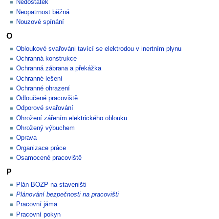
Nedostatek
Neopatrnost běžná
Nouzové spínání
O
Obloukové svařováni tavící se elektrodou v inertním plynu
Ochranná konstrukce
Ochranná zábrana a překážka
Ochranné lešení
Ochranné ohrazení
Odloučené pracoviště
Odporové svařování
Ohrožení zářením elektrického oblouku
Ohrožený výbuchem
Oprava
Organizace práce
Osamocené pracoviště
P
Plán BOZP na staveništi
Plánování bezpečnosti na pracovišti
Pracovní jáma
Pracovní pokyn