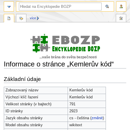
více
...vaše brána do světa bezpečnosti
Informace o stránce „Kemlerův kód“
Skočit
Skočit
Základní údaje
na
na
navigaci
vyhledávání
Zobrazovaný název
Kemlerův kód
Výchozí klíč řazení
Kemlerův kód
Velikost stránky (v bajtech)
791
ID stránky
2923
Jazyk obsahu stránky
cs - čeština (
změnit
)
Model obsahu stránky
wikitext