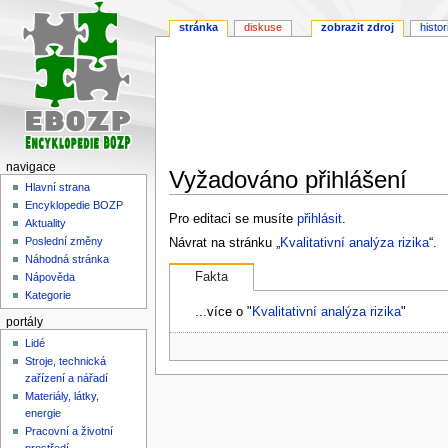
stránka
diskuse
zobrazit zdroj
histor
navigace
Vyžadováno přihlášení
Hlavní strana
Encyklopedie BOZP
Skočit
Skočit
Pro editaci se musíte
přihlásit
.
Aktuality
na
na
Poslední změny
Návrat na stránku „
Kvalitativní analýza rizika
“.
navigaci
vyhledávání
Náhodná stránka
Fakta
Nápověda
Kategorie
...více o "
Kvalitativní analýza rizika
"
portály
Lidé
Stroje, technická
zařízení a nářadí
Materiály, látky,
energie
Pracovní a životní
prostředí