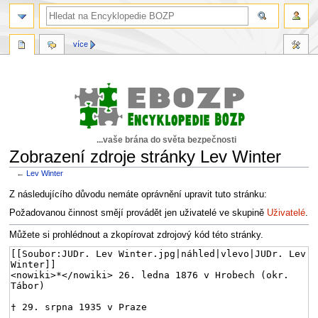
více
...vaše brána do světa bezpečnosti
Zobrazení zdroje stránky Lev Winter
←
Lev Winter
Skočit
Skočit
Z následujícího důvodu nemáte oprávnění upravit tuto stránku:
na
na
Požadovanou činnost smějí provádět jen uživatelé ve skupině
Uživatelé
.
navigaci
vyhledávání
Můžete si prohlédnout a zkopírovat zdrojový kód této stránky.