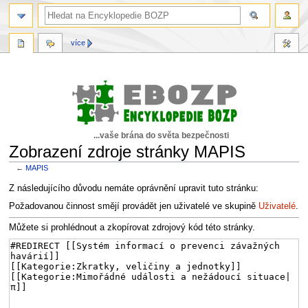
více
...vaše brána do světa bezpečnosti
Zobrazení zdroje stránky MAPIS
←
MAPIS
Skočit
Skočit
Z následujícího důvodu nemáte oprávnění upravit tuto stránku:
na
na
Požadovanou činnost smějí provádět jen uživatelé ve skupině
Uživatelé
.
navigaci
vyhledávání
Můžete si prohlédnout a zkopírovat zdrojový kód této stránky.