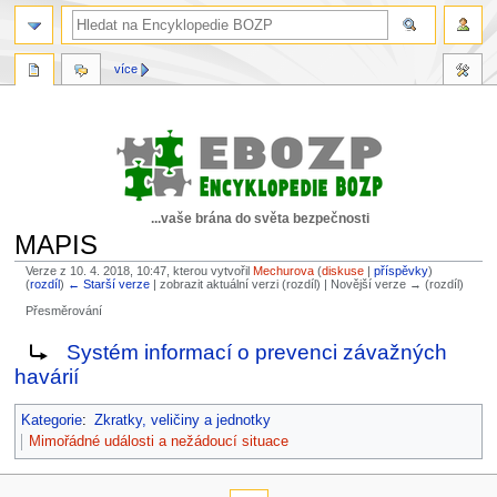
více
...vaše brána do světa bezpečnosti
MAPIS
Verze z 10. 4. 2018, 10:47, kterou vytvořil
Mechurova
(
diskuse
|
příspěvky
)
(
rozdíl
)
← Starší verze
| zobrazit aktuální verzi (rozdíl) | Novější verze → (rozdíl)
Přesměrování
Skočit
Skočit
Přesměrování na:
Systém informací o prevenci závažných
na
na
havárií
navigaci
vyhledávání
Kategorie
:
Zkratky, veličiny a jednotky
Mimořádné události a nežádoucí situace