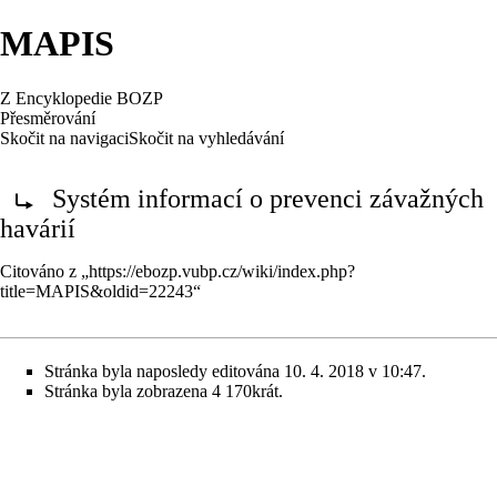
MAPIS
Z Encyklopedie BOZP
Přesměrování
Skočit na navigaci
Skočit na vyhledávání
Přesměrování na:
Systém informací o prevenci závažných
havárií
Citováno z „
https://ebozp.vubp.cz/wiki/index.php?
title=MAPIS&oldid=22243
“
Stránka byla naposledy editována 10. 4. 2018 v 10:47.
Stránka byla zobrazena 4 170krát.