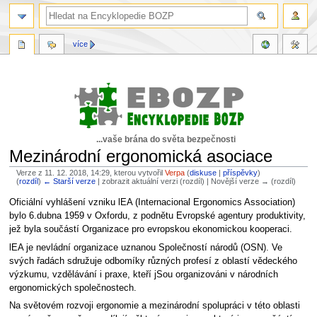
více
...vaše brána do světa bezpečnosti
Mezinárodní ergonomická asociace
Verze z 11. 12. 2018, 14:29, kterou vytvořil
Verpa
(
diskuse
|
příspěvky
)
(
rozdíl
)
← Starší verze
| zobrazit aktuální verzi (rozdíl) | Novější verze → (rozdíl)
Skočit
Skočit
Oficiální vyhlášení vzniku lEA (Internacional Ergonomics Association)
na
na
bylo 6.dubna 1959 v Oxfordu, z podnětu Evropské agentury produktivity,
navigaci
vyhledávání
jež byla součástí Organizace pro evropskou ekonomickou kooperaci.
lEA je nevládní organizace uznanou Společností národů (OSN). Ve
svých řadách sdružuje odbomíky různých profesí z oblastí vědeckého
výzkumu, vzdělávání i praxe, kteří jSou organizováni v národních
ergonomických společnostech.
Na světovém rozvoji ergonomie a mezinárodní spolupráci v této oblasti