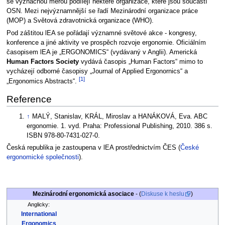
se význačnou měrou podílejí některé organizace, které jsou součástí
OSN. Mezi nejvýznamnější se řadí Mezinárodní organizace práce
(MOP) a Světová zdravotnická organizace (WHO).
Pod záštitou lEA se pořádají významné světové akce - kongresy,
konference a jiné aktivity ve prospěch rozvoje ergonomie. Oficiálním
časopisem lEA je „ERGONOMICS“ (vydávaný v Anglii). Americká
Human Factors Society
vydává časopis „Human Factors“ mimo to
vycházejí odborné časopisy „Journal of Applied Ergonornics“ a
[1]
„Ergonomics Abstracts“.
Reference
↑
MALÝ, Stanislav, KRÁL, Miroslav a HANÁKOVÁ, Eva. ABC
ergonomie. 1. vyd. Praha: Professional Publishing, 2010. 386 s.
ISBN 978-80-7431-027-0.
Česká republika je zastoupena v lEA prostřednictvím ČES (
České
ergonomické společnosti
).
Mezinárodní ergonomická asociace
- (
Diskuse k heslu
)
Anglicky:
International
Ergonomics