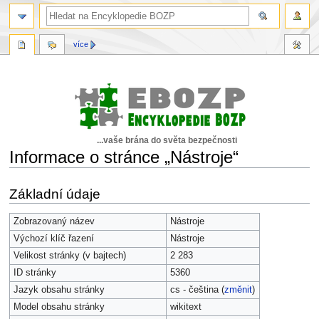
více
...vaše brána do světa bezpečnosti
Informace o stránce „Nástroje“
Skočit
Skočit
Základní údaje
na
na
navigaci
vyhledávání
Zobrazovaný název
Nástroje
Výchozí klíč řazení
Nástroje
Velikost stránky (v bajtech)
2 283
ID stránky
5360
Jazyk obsahu stránky
cs - čeština (
změnit
)
Model obsahu stránky
wikitext