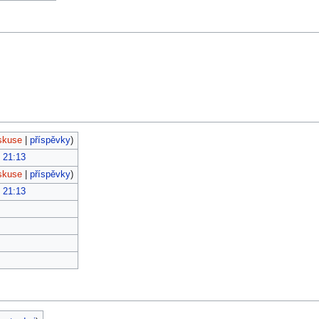
skuse
|
příspěvky
)
, 21:13
skuse
|
příspěvky
)
, 21:13