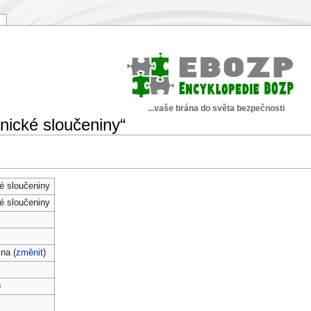
...vaše brána do světa bezpečnosti
nické sloučeniny“
é sloučeniny
é sloučeniny
ina (
změnit
)
o