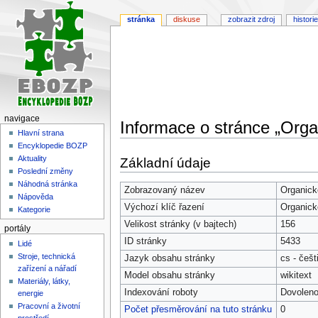
stránka
diskuse
zobrazit zdroj
historie
navigace
Informace o stránce „Orga
Hlavní strana
Encyklopedie BOZP
Skočit
Skočit
Aktuality
Základní údaje
na
na
Poslední změny
navigaci
vyhledávání
Náhodná stránka
Zobrazovaný název
Organick
Nápověda
Výchozí klíč řazení
Organick
Kategorie
Velikost stránky (v bajtech)
156
portály
ID stránky
5433
Lidé
Stroje, technická
Jazyk obsahu stránky
cs - češt
zařízení a nářadí
Model obsahu stránky
wikitext
Materiály, látky,
Indexování roboty
Dovolen
energie
Pracovní a životní
Počet přesměrování na tuto stránku
0
prostředí