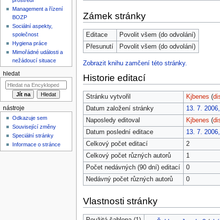
Management a řízení
Zámek stránky
BOZP
Sociální aspekty,
Editace
Povolit všem (do odvolání)
společnost
Hygiena práce
Přesunutí
Povolit všem (do odvolání)
Mimořádné události a
nežádoucí situace
Zobrazit knihu zamčení této stránky.
hledat
Historie editací
Stránku vytvořil
Kjbenes
(
di
Datum založení stránky
13. 7. 2006
nástroje
Odkazuje sem
Naposledy editoval
Kjbenes
(
di
Související změny
Datum poslední editace
13. 7. 2006
Speciální stránky
Celkový počet editací
2
Informace o stránce
Celkový počet různých autorů
1
Počet nedávných (90 dní) editací
0
Nedávný počet různých autorů
0
Vlastnosti stránky
Použitá šablona (1)