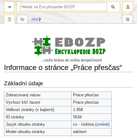
více
...vaše brána do světa bezpečnosti
Informace o stránce „Práce přesčas“
Skočit
Skočit
Základní údaje
na
na
navigaci
vyhledávání
Zobrazovaný název
Práce přesčas
Výchozí klíč řazení
Práce přesčas
Velikost stránky (v bajtech)
1 858
ID stránky
5534
Jazyk obsahu stránky
cs - čeština (
změnit
)
Model obsahu stránky
wikitext