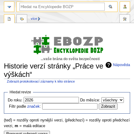
více
...vaše brána do světa bezpečnosti
Historie verzí stránky „Práce ve
Nápověda
výškách“
Zobrazit protokolovací záznamy k této stránce
Skočit
Skočit
Hledat revize
na
na
Do roku:
Do měsíce:
navigaci
vyhledávání
Filtr podle
značek
:
(teď) = rozdíly oproti nynější verzi, (předchozí) = rozdíly oproti předchozí
verzi,
m
= malá editace