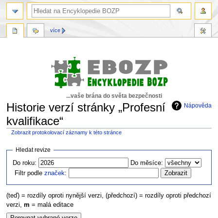
více
...vaše brána do světa bezpečnosti
Historie verzí stránky „Profesní
Nápověda
kvalifikace“
Zobrazit protokolovací záznamy k této stránce
Skočit
Skočit
Hledat revize
na
na
Do roku:
Do měsíce:
navigaci
vyhledávání
Filtr podle
značek
:
(teď) = rozdíly oproti nynější verzi, (předchozí) = rozdíly oproti předchozí
verzi,
m
= malá editace