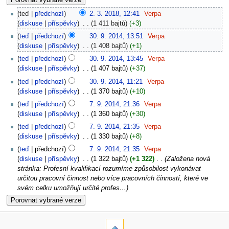
teď
předchozí
2. 3. 2018, 12:41
‎
Verpa
diskuse
příspěvky
‎
1 411 bajtů
+3
teď
předchozí
30. 9. 2014, 13:51
‎
Verpa
diskuse
příspěvky
‎
1 408 bajtů
+1
teď
předchozí
30. 9. 2014, 13:45
‎
Verpa
diskuse
příspěvky
‎
1 407 bajtů
+37
teď
předchozí
30. 9. 2014, 11:21
‎
Verpa
diskuse
příspěvky
‎
1 370 bajtů
+10
teď
předchozí
7. 9. 2014, 21:36
‎
Verpa
diskuse
příspěvky
‎
1 360 bajtů
+30
teď
předchozí
7. 9. 2014, 21:35
‎
Verpa
diskuse
příspěvky
‎
1 330 bajtů
+8
teď
předchozí
7. 9. 2014, 21:35
‎
Verpa
diskuse
příspěvky
‎
1 322 bajtů
+1 322
‎
Založena nová
stránka: Profesní kvalifikací rozumíme způsobilost vykonávat
určitou pracovní činnost nebo více pracovních činností, které ve
svém celku umožňují určité profes…