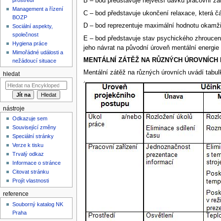
B – bod představuje největší dávku pracovní zát
Management a řízení
C – bod představuje ukončení relaxace, která 
BOZP
D – bod reprezentuje maximální hodnotu okamžit
Sociální aspekty,
společnost
E – bod představuje stav psychického zhroucení 
Hygiena práce
jeho návrat na původní úroveň mentální energie 
Mimořádné události a
MENTÁLNÍ ZÁTĚŽ NA RŮZNÝCH ÚROVNÍCH
nežádoucí situace
Mentální zátěž na různých úrovních uvádí tabulk
hledat
nástroje
Odkazuje sem
Související změny
Speciální stránky
Verze k tisku
Trvalý odkaz
Informace o stránce
Citovat stránku
Projít vlastnosti
reference
Souborný katalog NK
Praha