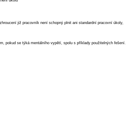
lnění úkolu
hroucení již pracovník není schopný plnit ani standardní pracovní úkoly,
m, pokud se týká mentálního vypětí, spolu s příklady použitelných řešení.