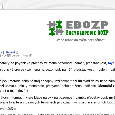
...vaše brána do světa bezpečnosti
se
|
příspěvky
)
) | Novější verze → (rozdíl)
í nároky na psychické procesy zejména pozornost, paměť, představivost,
myšl
ychické procesy zejména na pozornost, paměť, představivost, myšlení, rozh
ké jsou metoda nebo nástroj schopny rozlišovat mezi různými druhy nebo zdro
 mezi únavou, účinky monotonie, přesycení nebo sníženou bdělostí.
Mentální z
lení a rozhodování.
vání informací, které klade nároky na pozornost, paměť, představivost, myšl
žadované kvalitě a v časových termínech je významných
pět referenčních bodů
vní zátěže