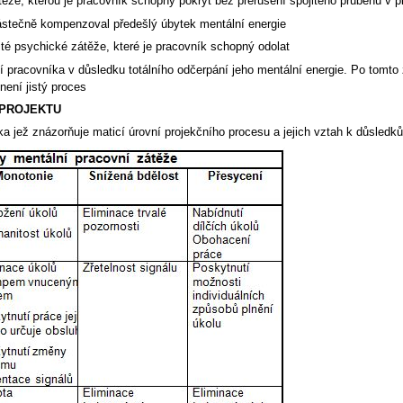
ěže, kterou je pracovník schopný pokrýt bez přerušení spojitého průběhu v p
částečně kompenzoval předešlý úbytek mentální energie
é psychické zátěže, které je pracovník schopný odolat
pracovníka v důsledku totálního odčerpání jeho mentální energie. Po tomto z
není jistý proces
 PROJEKTU
a jež znázorňuje maticí úrovní projekčního procesu a jejich vztah k důsledků