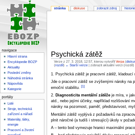
stránka
diskuse
zobrazit zdroj
historie
navigace
Psychická zátěž
Hlavní strana
Verze z 27. 3. 2018, 12:57, kterou vytvořil
Verpa
(
disku
Encyklopedie BOZP
(
rozdíl
)
← Starší verze
| zobrazit aktuální verzi (rozdíl
Aktuality
Poslední změny
Skočit
Skočit
1. Psychická zátěž je pracovní zátěž, kladouc
Náhodná stránka
na
na
Jde o pracovní zátěž se zvýšenými nároky na ps
Nápověda
navigaci
vyhledávání
[1]
emoční stabilitu.
Kategorie
2.
Diagnosticita mentální zátěže
je míra, v ja
portály
atd., nebo jejími účinky, například rozlišování
Lidé
nároky na pozornost, paměť, představivost, myš
Stroje, technická
zařízení a nářadí
Mentální zátěž vyplývá z požadavků na zpracová
Materiály, látky,
plnit náročné (a tudíš i stresující) úkoly v po
energie
A – tento bod vymezuje hranici maximální praco
Pracovní a životní
prostředí