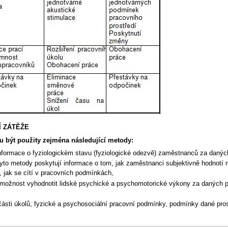
 ZÁTĚŽE
 být použity zejména následující metody:
 informace o fyziologickém stavu (fyziologické odezvě) zaměstnanců za daný
: tyto metody poskytují informace o tom, jak zaměstnanci subjektivně hodnotí
, jak se cítí v pracovních podmínkách,
í možnost vyhodnotit lidské psychické a psychomotorické výkony za daných
,
části úkolů, fyzické a psychosociální pracovní podmínky, podmínky dané pro