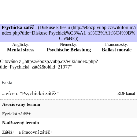
Psychická zátěž
- (
Diskuse k heslu
)
Anglicky:
Německy:
Francouzsky:
Mental stress
Psychische Belastung
Ballast morale
Citováno z „
https://ebozp.vubp.cz/wiki/index.php?
title=Psychická_zátěž&oldid=21977
“
Fakta
...více o "
Psychická zátěž
"
RDF kanál
Asociovaný termín
Fyzická zátěž
+
Nadřazený termín
Zátěž
+
a
Pracovní zátěž
+