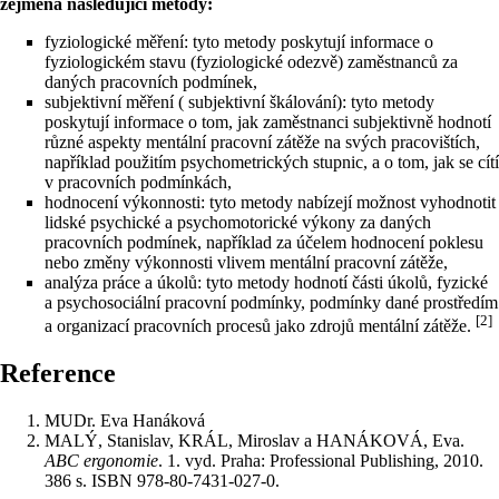
zejména následující metody:
fyziologické měření: tyto metody poskytují informace o
fyziologickém stavu (fyziologické odezvě) zaměstnanců za
daných pracovních podmínek,
subjektivní měření ( subjektivní škálování): tyto metody
poskytují informace o tom, jak zaměstnanci subjektivně hodnotí
různé aspekty mentální pracovní zátěže na svých pracovištích,
například použitím psychometrických stupnic, a o tom, jak se cítí
v pracovních podmínkách,
hodnocení výkonnosti: tyto metody nabízejí možnost vyhodnotit
lidské psychické a psychomotorické výkony za daných
pracovních podmínek, například za účelem hodnocení poklesu
nebo změny výkonnosti vlivem mentální pracovní zátěže,
analýza práce a úkolů: tyto metody hodnotí části úkolů, fyzické
a psychosociální pracovní podmínky, podmínky dané prostředím
[2]
a organizací pracovních procesů jako zdrojů mentální zátěže.
Reference
MUDr. Eva Hanáková
MALÝ, Stanislav, KRÁL, Miroslav a HANÁKOVÁ, Eva.
ABC ergonomie
. 1. vyd. Praha: Professional Publishing, 2010.
386 s. ISBN 978-80-7431-027-0.