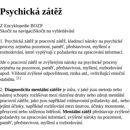
Psychická zátěž
Z Encyklopedie BOZP
Skočit na navigaci
Skočit na vyhledávání
1. Psychická zátěž je pracovní zátěž, kladoucí nároky na psychické
procesy zejména pozornost, paměť, představivost,
myšlení
a
rozhodování, které vyplývají z požadavku na zpracování informací.
Jde o pracovní zátěž se zvýšenými nároky na psychické procesy
zejména na pozornost, paměť, představivost, myšlení, rozhodování
apod. Vědomí zvýšené odpovědnosti, rizika atd., ovlivňující emoční
[1]
stabilitu.
2.
Diagnosticita mentální zátěže
je míra, v jaké jsou metoda nebo
nástroj schopny rozlišovat mezi různými druhy nebo zdroji mentální
pracovní zátěže, jako jsou například vnímavostní požadavky atd., nebo
jejími účinky, například rozlišování mezi únavou, účinky monotonie,
přesycení nebo sníženou bdělostí.
Mentální zátěž
představuje zvýšené
požadavky na zpracování informací, zvýšené nároky na pozornost,
paměť, představivost, myšlení a rozhodování.