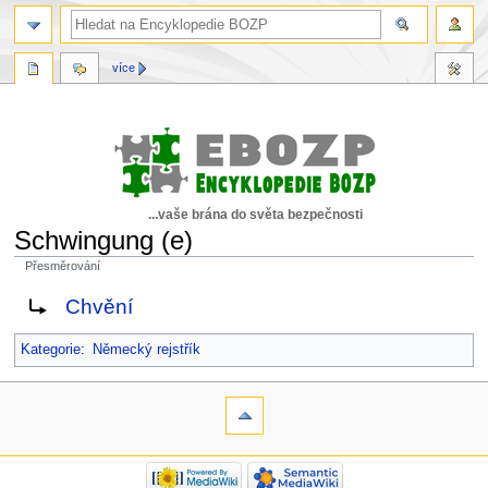
více
...vaše brána do světa bezpečnosti
Schwingung (e)
Přesměrování
Skočit
Skočit
Weiterleitung nach:
Chvění
na
na
navigaci
vyhledávání
Kategorie
:
Německý rejstřík