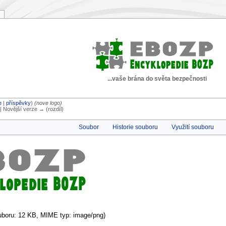
...vaše brána do světa bezpečnosti
e
|
příspěvky
)
(nove logo)
) | Novější verze → (rozdíl)
Soubor
Historie souboru
Využití souboru
ouboru: 12 KB, MIME typ:
image/png
)