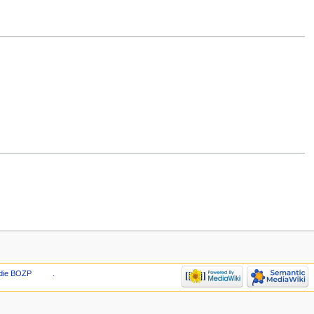
die BOZP
.