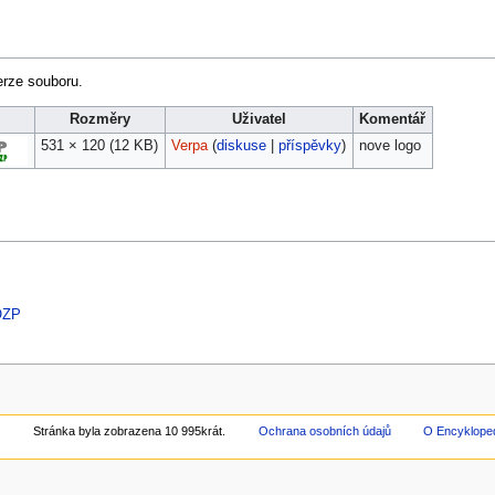
erze souboru.
Rozměry
Uživatel
Komentář
531 × 120
(12 KB)
Verpa
(
diskuse
|
příspěvky
)
nove logo
OZP
.
Stránka byla zobrazena 10 995krát.
Ochrana osobních údajů
O Encyklope