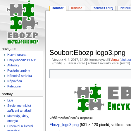
soubor
diskuse
zobrazit zdroj
historie
navigace
Soubor:Ebozp logo3.png
Hlavní strana
Verze z 4. 4. 2017, 14:20, kterou vytvořil
Verpa
(
diskus
Encyklopedie BOZP
(rozdíl) ← Starší verze | zobrazit aktuální verzi (rozdíl
Aktuality
Poslední změny
Skočit
Skočit
Náhodná stránka
na
na
Nápověda
navigaci
vyhledávání
Kategorie
portály
Lidé
Stroje, technická
zařízení a nářadí
Materiály, látky,
Větší rozlišení není k dispozici.
energie
Ebozp_logo3.png
‎
(531 × 120 pixelů, velikost s
Pracovní a životní
prostředí