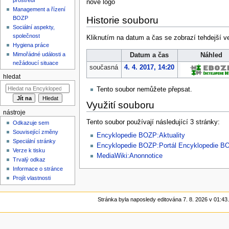
nove logo
Management a řízení
BOZP
Historie souboru
Sociální aspekty,
společnost
Kliknutím na datum a čas se zobrazí tehdejší v
Hygiena práce
Mimořádné události a
Datum a čas
Náhled
nežádoucí situace
současná
4. 4. 2017, 14:20
hledat
Tento soubor nemůžete přepsat.
Využití souboru
nástroje
Tento soubor používají následující 3 stránky:
Odkazuje sem
Související změny
Encyklopedie BOZP:Aktuality
Speciální stránky
Encyklopedie BOZP:Portál Encyklopedie B
Verze k tisku
MediaWiki:Anonnotice
Trvalý odkaz
Informace o stránce
Projít vlastnosti
Stránka byla naposledy editována 7. 8. 2026 v 01:43