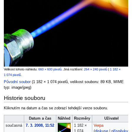
Velikost tohoto náhledu:
660 × 600 pixelů
.
Jiná rozlišení:
264 × 240 pixelů
|
1 182 ×
1 074 pixelů
.
Původní soubor
‎
(1 182 × 1 074 pixelů, velikost souboru: 89 KB, MIME
typ:
image/jpeg
)
Historie souboru
Kliknutím na datum a čas se zobrazí tehdejší verze souboru.
Datum a čas
Náhled
Rozměry
Uživatel
současná
7. 3. 2008, 11:52
1 182 ×
Verpa
1 074
(
diskuse
|
příspěvky
)