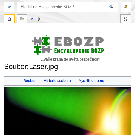
více
...vaše brána do světa bezpečnosti
Soubor:Laser.jpg
Skočit
Skočit
Soubor
Historie souboru
Využití souboru
na
na
navigaci
vyhledávání