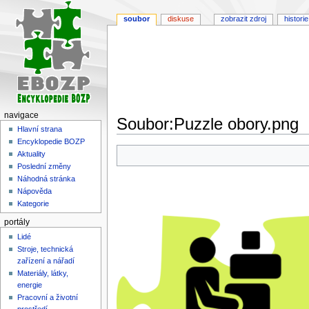
soubor
diskuse
zobrazit zdroj
historie
navigace
Soubor:Puzzle obory.png
Hlavní strana
Encyklopedie BOZP
Skočit
Skočit
Aktuality
na
na
Poslední změny
navigaci
vyhledávání
Náhodná stránka
Nápověda
Kategorie
portály
Lidé
Stroje, technická
zařízení a nářadí
Materiály, látky,
energie
Pracovní a životní
prostředí