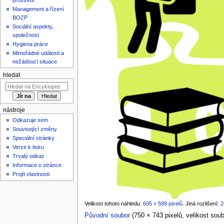
Management a řízení
BOZP
Sociální aspekty,
společnost
Hygiena práce
Mimořádné události a
nežádoucí situace
hledat
nástroje
Odkazuje sem
Související změny
Speciální stránky
Verze k tisku
Trvalý odkaz
Informace o stránce
Projít vlastnosti
Velikost tohoto náhledu:
605 × 599 pixelů
.
Jiná rozlišení:
2
Původní soubor
‎
(750 × 743 pixelů, velikost so