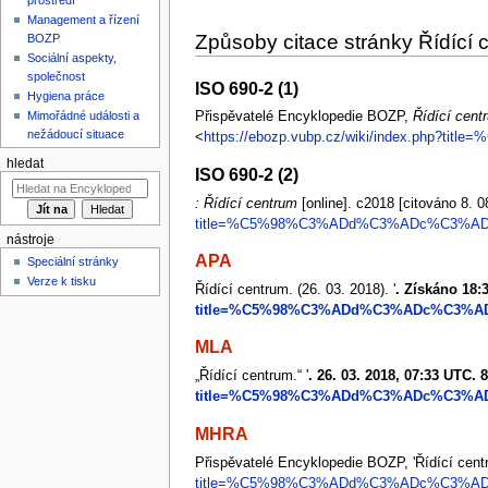
Management a řízení
Způsoby citace stránky Řídící 
BOZP
Sociální aspekty,
společnost
ISO 690-2 (1)
Hygiena práce
Mimořádné události a
Přispěvatelé Encyklopedie BOZP,
Řídící cent
nežádoucí situace
<
https://ebozp.vubp.cz/wiki/index.php?
hledat
ISO 690-2 (2)
: Řídící centrum
[online]. c2018 [citováno 8.
title=%C5%98%C3%ADd%C3%ADc%C3%AD_c
nástroje
APA
Speciální stránky
Verze k tisku
Řídící centrum. (26. 03. 2018). '
. Získáno 18:3
title=%C5%98%C3%ADd%C3%ADc%C3%AD_
MLA
„Řídící centrum.“ '
. 26. 03. 2018, 07:33 UTC. 8
title=%C5%98%C3%ADd%C3%ADc%C3%AD_
MHRA
Přispěvatelé Encyklopedie BOZP, 'Řídící cent
title=%C5%98%C3%ADd%C3%ADc%C3%AD_c