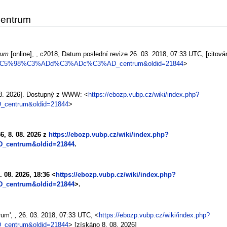
centrum
rum
[online], , c2018, Datum poslední revize 26. 03. 2018, 07:33 UTC, [citová
title=%C5%98%C3%ADd%C3%ADc%C3%AD_centrum&oldid=21844
>
 08. 2026]. Dostupný z WWW: <
https://ebozp.vubp.cz/wiki/index.php?
entrum&oldid=21844
>
6, 8. 08. 2026 z
https://ebozp.vubp.cz/wiki/index.php?
centrum&oldid=21844
.
. 08. 2026, 18:36 <
https://ebozp.vubp.cz/wiki/index.php?
centrum&oldid=21844
>.
rum',
,
26. 03. 2018, 07:33 UTC, <
https://ebozp.vubp.cz/wiki/index.php?
entrum&oldid=21844
> [získáno 8. 08. 2026]