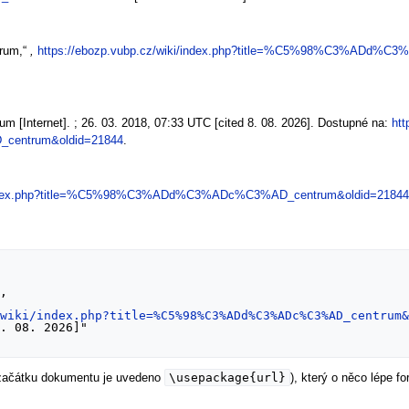
trum,“
,
https://ebozp.vubp.cz/wiki/index.php?title=%C5%98%C3%ADd%C
m [Internet]. ; 26. 03. 2018, 07:33 UTC [cited 8. 08. 2026]. Dostupné na:
htt
entrum&oldid=21844
.
i/index.php?title=%C5%98%C3%ADd%C3%ADc%C3%AD_centrum&oldid=21844
/wiki/index.php?title=%C5%98%C3%ADd%C3%ADc%C3%AD_centrum
\usepackage{url}
 začátku dokumentu je uvedeno
), který o něco lépe 