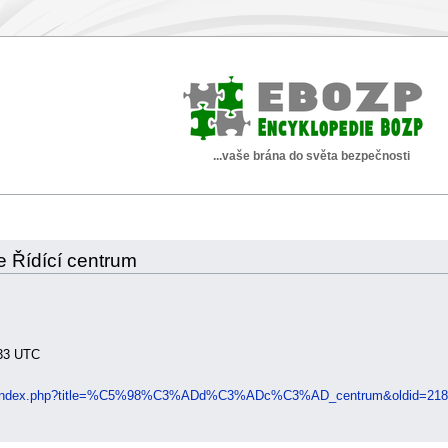
...vaše brána do světa bezpečnosti
ce Řídící centrum
:33 UTC
iki/index.php?title=%C5%98%C3%ADd%C3%ADc%C3%AD_centrum&oldid=218