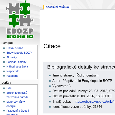
speciální stránka
navigace
Citace
Hlavní strana
Encyklopedie BOZP
Aktuality
Poslední změny
Skočit
Skočit
Bibliografické detaily ke strán
Náhodná stránka
na
na
Nápověda
navigaci
vyhledávání
Jméno stránky: Řídící centrum
Kategorie
Autor: Přispěvatelé Encyklopedie BOZP
portály
Vydavatel: '
.
Lidé
Datum poslední úpravy: 26. 03. 2018, 07
Stroje, technická
Datum převzetí: 8. 08. 2026, 18:36 UTC
zařízení a nářadí
Trvalý odkaz:
https://ebozp.vubp.cz/w
Materiály, látky,
energie
Identifikace verze stránky: 21844
Pracovní a životní
prostředí