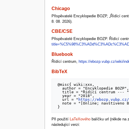
Chicago
Přispěvatelé Encyklopedie BOZP, „Řídící cen
8. 08. 2026).
CBE/CSE
Přispěvatelé Encyklopedie BOZP. Řídící centru
title=%C5%98%C3%ADd%C3%ADc%C3%AD_c
Bluebook
Řídící centrum,
https://ebozp.vubp.cz/wik
BibTeX
 @misc{ wiki:xxx,

   author = "Encyklopedie BOZP",

   title = "Řídící centrum --- ",

   year = "2018",

   url = "
https://ebozp.vubp.cz
   note = "[Online; navštíveno 8. 08. 2026]"

Při použití
LaTeXového
balíčku url (někde na
následující verzi: