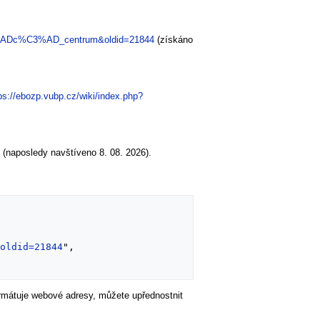
3%ADc%C3%AD_centrum&oldid=21844
(získáno
ps://ebozp.vubp.cz/wiki/index.php?
(naposledy navštíveno 8. 08. 2026).
&oldid=21844
",

formátuje webové adresy, můžete upřednostnit