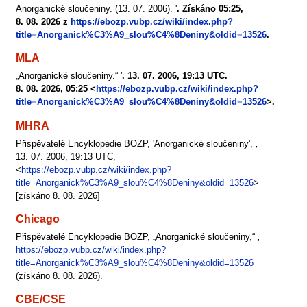
Anorganické sloučeniny. (13. 07. 2006). '
. Získáno 05:25,
8. 08. 2026 z
https://ebozp.vubp.cz/wiki/index.php?
title=Anorganick%C3%A9_slou%C4%8Deniny&oldid=13526
.
MLA
„Anorganické sloučeniny.“ '
. 13. 07. 2006, 19:13 UTC.
8. 08. 2026, 05:25 <
https://ebozp.vubp.cz/wiki/index.php?
title=Anorganick%C3%A9_slou%C4%8Deniny&oldid=13526
>.
MHRA
Přispěvatelé Encyklopedie BOZP, 'Anorganické sloučeniny',
,
13. 07. 2006, 19:13 UTC,
<
https://ebozp.vubp.cz/wiki/index.php?
title=Anorganick%C3%A9_slou%C4%8Deniny&oldid=13526
>
[získáno 8. 08. 2026]
Chicago
Přispěvatelé Encyklopedie BOZP, „Anorganické sloučeniny,“
,
https://ebozp.vubp.cz/wiki/index.php?
title=Anorganick%C3%A9_slou%C4%8Deniny&oldid=13526
(získáno 8. 08. 2026).
CBE/CSE