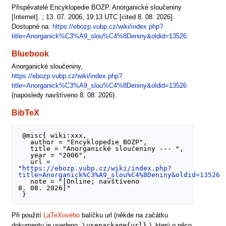
Přispěvatelé Encyklopedie BOZP. Anorganické sloučeniny
[Internet]. ; 13. 07. 2006, 19:13 UTC [cited 8. 08. 2026].
Dostupné na:
https://ebozp.vubp.cz/wiki/index.php?
title=Anorganick%C3%A9_slou%C4%8Deniny&oldid=13526
.
Bluebook
Anorganické sloučeniny,
https://ebozp.vubp.cz/wiki/index.php?
title=Anorganick%C3%A9_slou%C4%8Deniny&oldid=13526
(naposledy navštíveno 8. 08. 2026).
BibTeX
 @misc{ wiki:xxx,

   author = "Encyklopedie BOZP",

   title = "Anorganické sloučeniny --- ",

   year = "2006",

   url = 
"
https://ebozp.vubp.cz/wiki/index.php?
title=Anorganick%C3%A9_slou%C4%8Deniny&oldid=13526
",
   note = "[Online; navštíveno 
8. 08. 2026]"

Při použití
LaTeXového
balíčku url (někde na začátku
\usepackage{url}
dokumentu je uvedeno
), který o něco