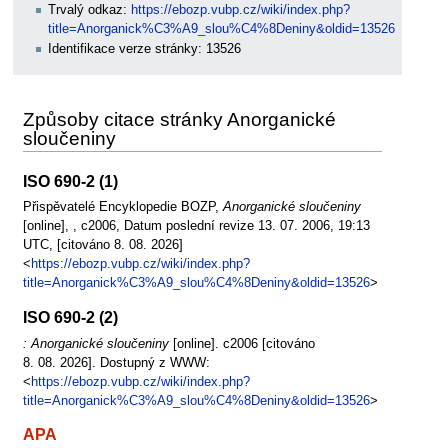
Trvalý odkaz:
https://ebozp.vubp.cz/wiki/index.php?
title=Anorganick%C3%A9_slou%C4%8Deniny&oldid=13526
Identifikace verze stránky: 13526
Způsoby citace stránky Anorganické
sloučeniny
ISO 690-2 (1)
Přispěvatelé Encyklopedie BOZP,
Anorganické sloučeniny
[online], , c2006, Datum poslední revize 13. 07. 2006, 19:13
UTC, [citováno 8. 08. 2026]
<
https://ebozp.vubp.cz/wiki/index.php?
title=Anorganick%C3%A9_slou%C4%8Deniny&oldid=13526
>
ISO 690-2 (2)
: Anorganické sloučeniny
[online]. c2006 [citováno
8. 08. 2026]. Dostupný z WWW:
<
https://ebozp.vubp.cz/wiki/index.php?
title=Anorganick%C3%A9_slou%C4%8Deniny&oldid=13526
>
APA