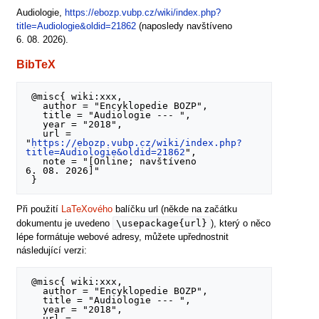
Audiologie,
https://ebozp.vubp.cz/wiki/index.php?
title=Audiologie&oldid=21862
(naposledy navštíveno
6. 08. 2026).
BibTeX
 @misc{ wiki:xxx,

   author = "Encyklopedie BOZP",

   title = "Audiologie --- ",

   year = "2018",

   url = 
"
https://ebozp.vubp.cz/wiki/index.php?
title=Audiologie&oldid=21862
",

   note = "[Online; navštíveno 
6. 08. 2026]"

Při použití
LaTeXového
balíčku url (někde na začátku
\usepackage{url}
dokumentu je uvedeno
), který o něco
lépe formátuje webové adresy, můžete upřednostnit
následující verzi:
 @misc{ wiki:xxx,

   author = "Encyklopedie BOZP",

   title = "Audiologie --- ",

   year = "2018",

   url = 