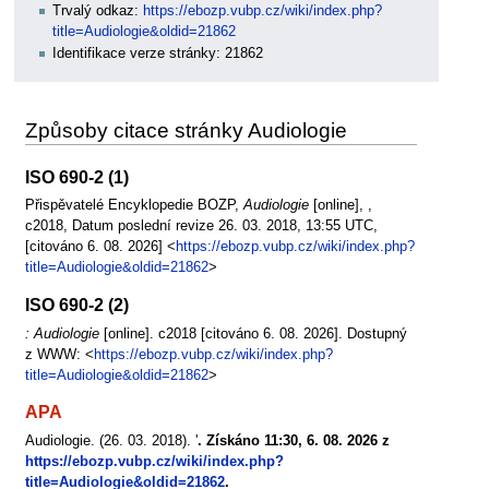
Trvalý odkaz:
https://ebozp.vubp.cz/wiki/index.php?
title=Audiologie&oldid=21862
Identifikace verze stránky: 21862
Způsoby citace stránky Audiologie
ISO 690-2 (1)
Přispěvatelé Encyklopedie BOZP,
Audiologie
[online], ,
c2018, Datum poslední revize 26. 03. 2018, 13:55 UTC,
[citováno 6. 08. 2026] <
https://ebozp.vubp.cz/wiki/index.php?
title=Audiologie&oldid=21862
>
ISO 690-2 (2)
: Audiologie
[online]. c2018 [citováno 6. 08. 2026]. Dostupný
z WWW: <
https://ebozp.vubp.cz/wiki/index.php?
title=Audiologie&oldid=21862
>
APA
Audiologie. (26. 03. 2018). '
. Získáno 11:30, 6. 08. 2026 z
https://ebozp.vubp.cz/wiki/index.php?
title=Audiologie&oldid=21862
.