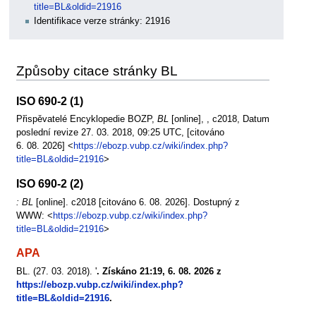
title=BL&oldid=21916
Identifikace verze stránky: 21916
Způsoby citace stránky BL
ISO 690-2 (1)
Přispěvatelé Encyklopedie BOZP,
BL
[online], , c2018, Datum
poslední revize 27. 03. 2018, 09:25 UTC, [citováno
6. 08. 2026] <
https://ebozp.vubp.cz/wiki/index.php?
title=BL&oldid=21916
>
ISO 690-2 (2)
: BL
[online]. c2018 [citováno 6. 08. 2026]. Dostupný z
WWW: <
https://ebozp.vubp.cz/wiki/index.php?
title=BL&oldid=21916
>
APA
BL. (27. 03. 2018). '
. Získáno 21:19, 6. 08. 2026 z
https://ebozp.vubp.cz/wiki/index.php?
title=BL&oldid=21916
.