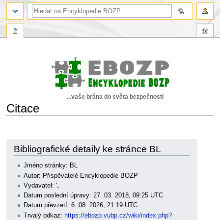
...vaše brána do světa bezpečnosti
Citace
Skočit
Skočit
na
na
navigaci
vyhledávání
Bibliografické detaily ke stránce BL
Jméno stránky: BL
Autor: Přispěvatelé Encyklopedie BOZP
Vydavatel: '
.
Datum poslední úpravy: 27. 03. 2018, 09:25 UTC
Datum převzetí: 6. 08. 2026, 21:19 UTC
Trvalý odkaz:
https://ebozp.vubp.cz/wiki/index.php?