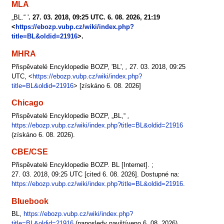
MLA
„BL.“ '
. 27. 03. 2018, 09:25 UTC. 6. 08. 2026, 21:19
<
https://ebozp.vubp.cz/wiki/index.php?
title=BL&oldid=21916
>.
MHRA
Přispěvatelé Encyklopedie BOZP, 'BL',
,
27. 03. 2018, 09:25
UTC, <
https://ebozp.vubp.cz/wiki/index.php?
title=BL&oldid=21916
> [získáno 6. 08. 2026]
Chicago
Přispěvatelé Encyklopedie BOZP, „BL,“
,
https://ebozp.vubp.cz/wiki/index.php?title=BL&oldid=21916
(získáno 6. 08. 2026).
CBE/CSE
Přispěvatelé Encyklopedie BOZP. BL [Internet]. ;
27. 03. 2018, 09:25 UTC [cited 6. 08. 2026]. Dostupné na:
https://ebozp.vubp.cz/wiki/index.php?title=BL&oldid=21916
.
Bluebook
BL,
https://ebozp.vubp.cz/wiki/index.php?
title=BL&oldid=21916
(naposledy navštíveno 6. 08. 2026).