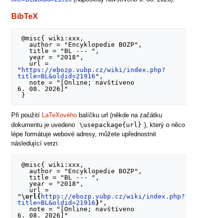
BibTeX
 @misc{ wiki:xxx,

   author = "Encyklopedie BOZP",

   title = "BL --- ",

   year = "2018",

   url = 
"
https://ebozp.vubp.cz/wiki/index.php?
title=BL&oldid=21916
",

   note = "[Online; navštíveno 
6. 08. 2026]"

Při použití
LaTeXového
balíčku url (někde na začátku
\usepackage{url}
dokumentu je uvedeno
), který o něco
lépe formátuje webové adresy, můžete upřednostnit
následující verzi:
 @misc{ wiki:xxx,

   author = "Encyklopedie BOZP",

   title = "BL --- ",

   year = "2018",

   url = 
"
\url{
https://ebozp.vubp.cz/wiki/index.php?
title=BL&oldid=21916
}
",

   note = "[Online; navštíveno 
6. 08. 2026]"
