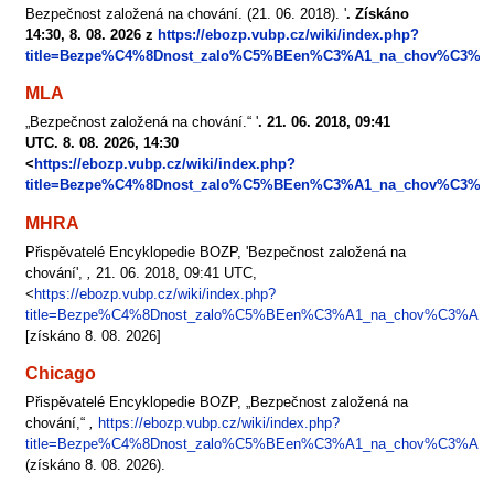
Bezpečnost založená na chování. (21. 06. 2018). '
. Získáno
14:30, 8. 08. 2026 z
https://ebozp.vubp.cz/wiki/index.php?
title=Bezpe%C4%8Dnost_zalo%C5%BEen%C3%A1_na_chov%C3%A
MLA
„Bezpečnost založená na chování.“ '
. 21. 06. 2018, 09:41
UTC. 8. 08. 2026, 14:30
<
https://ebozp.vubp.cz/wiki/index.php?
title=Bezpe%C4%8Dnost_zalo%C5%BEen%C3%A1_na_chov%C3%A
MHRA
Přispěvatelé Encyklopedie BOZP, 'Bezpečnost založená na
chování',
,
21. 06. 2018, 09:41 UTC,
<
https://ebozp.vubp.cz/wiki/index.php?
title=Bezpe%C4%8Dnost_zalo%C5%BEen%C3%A1_na_chov%C3%A1n
[získáno 8. 08. 2026]
Chicago
Přispěvatelé Encyklopedie BOZP, „Bezpečnost založená na
chování,“
,
https://ebozp.vubp.cz/wiki/index.php?
title=Bezpe%C4%8Dnost_zalo%C5%BEen%C3%A1_na_chov%C3%A1n
(získáno 8. 08. 2026).