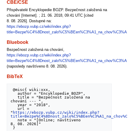
CBE/CSE
Přispěvatelé Encyklopedie BOZP. Bezpečnost založená na
chování [Internet]. ; 21. 06. 2018, 09:41 UTC [cited
8. 08. 2026]. Dostupné na:
https://ebozp.vubp.cz/wiki/index.php?
title=Bezpe%C4%8Dnost_zalo%C5%BEen%C3%A1_na_chov%C3%A1n
Bluebook
Bezpečnost založená na chování,
https://ebozp.vubp.cz/wiki/index.php?
title=Bezpe%C4%8Dnost_zalo%C5%BEen%C3%A1_na_chov%C3%A1n
(naposledy navštíveno 8. 08. 2026).
BibTeX
 @misc{ wiki:xxx,

   author = "Encyklopedie BOZP",

   title = "Bezpečnost založená na 
chování --- ",

   year = "2018",

   url = 
"
https://ebozp.vubp.cz/wiki/index.php?
title=Bezpe%C4%8Dnost_zalo%C5%BEen%C3%A1_na_chov%C3
   note = "[Online; navštíveno 
8. 08. 2026]"
