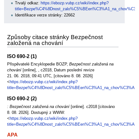
Trvalý odkaz:
https://ebozp.vubp.cz/wiki/index.php?
title=Bezpe%C4%8Dnost_zalo%C5%BEen%C3%A1_na_chov%C3
Identifikace verze stránky: 22662
Způsoby citace stránky Bezpečnost
založená na chování
ISO 690-2 (1)
Přispěvatelé Encyklopedie BOZP,
Bezpečnost založená na
chování
[online], , c2018, Datum poslední revize
21. 06. 2018, 09:41 UTC, [citováno 8. 08. 2026]
<
https://ebozp.vubp.cz/wiki/index.php?
title=Bezpe%C4%8Dnost_zalo%C5%BEen%C3%A1_na_chov%C3%A1n
ISO 690-2 (2)
: Bezpečnost založená na chování
[online]. c2018 [citováno
8. 08. 2026]. Dostupný z WWW:
<
https://ebozp.vubp.cz/wiki/index.php?
title=Bezpe%C4%8Dnost_zalo%C5%BEen%C3%A1_na_chov%C3%A1n
APA