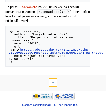
Při použití
LaTeXového
balíčku url (někde na začátku
\usepackage{url}
dokumentu je uvedeno
), který o něco
lépe formátuje webové adresy, můžete upřednostnit
následující verzi:
 @misc{ wiki:xxx,

   author = "Encyklopedie BOZP",

   title = "Bezpečnost založená na 
chování --- ",

   year = "2018",

   url = 
"
\url{
https://ebozp.vubp.cz/wiki/index.php?
title=Bezpe%C4%8Dnost_zalo%C5%BEen%C3%A1_na_chov%C3
   note = "[Online; navštíveno 
8. 08. 2026]"

Ochrana osobních údajů
O Encyklopedie BOZP
.